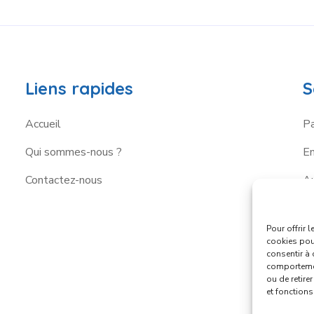
Liens rapides
S
Accueil
Pa
Qui sommes-nous ?
E
Contactez-nous
A
Pour offrir 
cookies pour
consentir à 
comportement
ou de retire
et fonctions