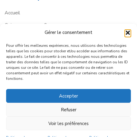
Accueil
Qui sommes-nous ?
Gérer le consentement
Contactez-nous
Pour offrir les meilleures expériences, nous utilisons des technologies
telles que les cookies pour stocker et/ou accéder aux informations des
Services
appareils. Le fait de consentir à ces technologies nous permettra de
traiter des données telles que le comportement de navigation ou les ID
uniques sur ce site. Le fait de ne pas consentir ou de retirer son
consentement peut avoir un effet négatif sur certaines caractéristiques et
Partenaires
fonctions.
Employeurs
Accepter
Autonomie
Refuser
Voir les préférences
Ⓒ2025 – MILCEM, Mission Locale du Centre de la