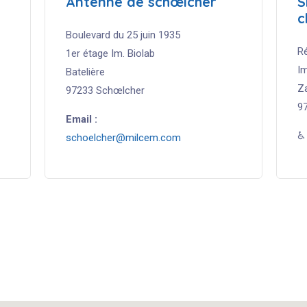
Antenne
de
schœlcher
S
c
Boulevard du 25 juin 1935
R
1er étage Im. Biolab
I
Batelière
Z
97233 Schœlcher
9
Email :
♿
schoelcher@milcem.com