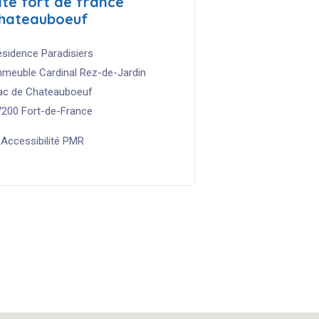
ite
fort
de
france
hateauboeuf
ésidence Paradisiers
mmeuble Cardinal Rez-de-Jardin
ac de Chateauboeuf
7200 Fort-de-France
 Accessibilité PMR