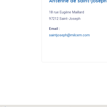
Antenne
de
saint-joseph
18 rue Eugène Maillard
97212 Saint-Joseph
Email :
saintjoseph@milcem.com