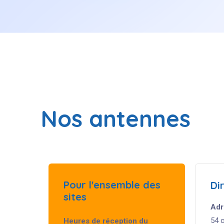
Nos
antennes
Pour
l'ensemble
des
Di
sites
Adr
54 
Heures de réception du