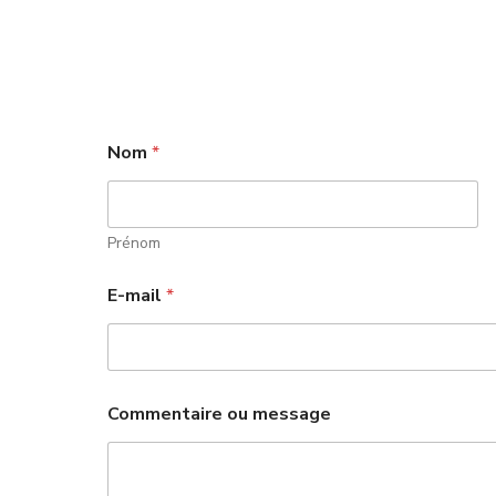
Nom
*
Prénom
*
E-mail
*
E
-
m
a
i
l
Commentaire ou message
C
o
m
m