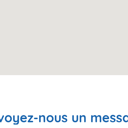
voyez-nous
un
mess